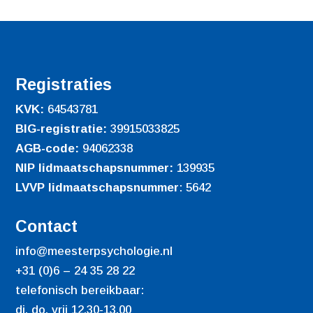
Registraties
KVK:
64543781
BIG-registratie:
39915033825
AGB-code:
94062338
NIP lidmaatschapsnummer:
139935
LVVP lidmaatschapsnummer
: 5642
Contact
info@meesterpsychologie.nl
+31 (0)6 – 24 35 28 22
telefonisch bereikbaar:
di, do, vrij 12.30-13.00